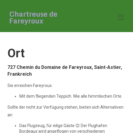
Chartreuse de
Fareyroux
Startseite
Ort
Überblick
Galerie
Grundriss
727 Chemin du Domaine de Fareyroux, Saint-Astier,
Tarife
Frankreich
Verfügbarkeit
Rezensionen
Sie erreichen Fareyroux:
Karte
Kontakt
Mit dem fliegenden Teppich. Wie alle himmlischen Orte.
Interessante Aktivitäten
Sollte der nicht zur Verfügung stehen, bieten sich Alternativen
an:
Das Flugzeug, für eilige Gäste 😊 Der Flughafen
Bordeaux wird angeflogen von verschiedenen