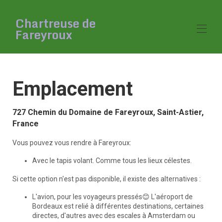
Chartreuse de
Fareyroux
Accueil
Emplacement
Aperçu
Galerie
Plan d'étage
727 Chemin du Domaine de Fareyroux, Saint-Astier,
Tarifs
France
Disponibilité
Avis
Vous pouvez vous rendre à Fareyroux:
Carte
C'est nous
Avec le tapis volant. Comme tous les lieux célestes.
Activités intéressantes
Si cette option n'est pas disponible, il existe des alternatives :
L'avion, pour les voyageurs pressés😊 L'aéroport de
Bordeaux est relié à différentes destinations, certaines
directes, d'autres avec des escales à Amsterdam ou